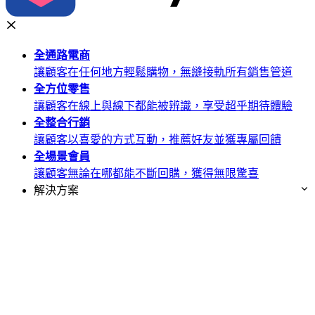
全通路
電商
讓顧客在任何地方輕鬆購物，無縫接軌所有銷售管道
全方位
零售
讓顧客在線上與線下都能被辨識，享受超乎期待體驗
全整合
行銷
讓顧客以喜愛的方式互動，推薦好友並獲專屬回饋
全場景
會員
讓顧客無論在哪都能不斷回購，獲得無限驚喜
解決方案