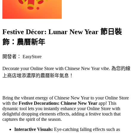
Festive Décor: Lunar New Year 節日裝
飾：農曆新年
開發者： EasyStore
Decorate your Online Store with Chinese New Year vibe. 為您的線
上商店增添濃厚的農曆新年氣息！
立即安裝擴充
Bring the vibrant energy of Chinese New Year to your Online Store
with the
Festive Decorations: Chinese New Year
app! This
dynamic tool lets you instantly enhance your Online Store with
delightful dropping elements effects, adding a festive touch that
captures the spirit of the season.
Interactive Visuals:
Eye-catching falling effects such as