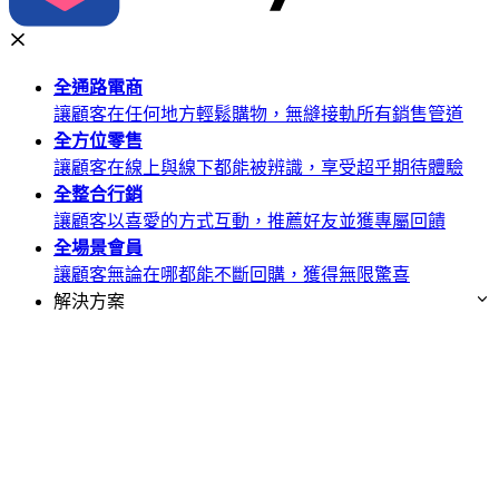
全通路
電商
讓顧客在任何地方輕鬆購物，無縫接軌所有銷售管道
全方位
零售
讓顧客在線上與線下都能被辨識，享受超乎期待體驗
全整合
行銷
讓顧客以喜愛的方式互動，推薦好友並獲專屬回饋
全場景
會員
讓顧客無論在哪都能不斷回購，獲得無限驚喜
解決方案