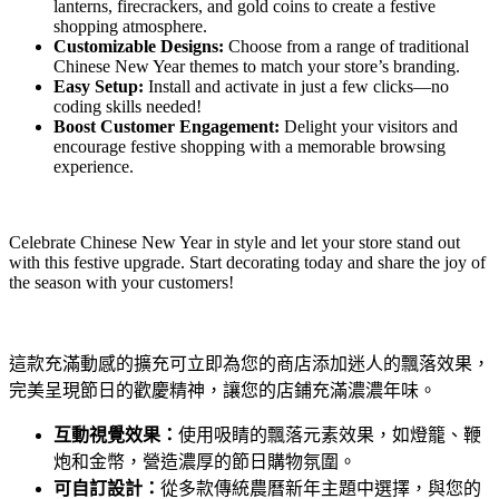
lanterns, firecrackers, and gold coins to create a festive
shopping atmosphere.
Customizable Designs:
Choose from a range of traditional
Chinese New Year themes to match your store’s branding.
Easy Setup:
Install and activate in just a few clicks—no
coding skills needed!
Boost Customer Engagement:
Delight your visitors and
encourage festive shopping with a memorable browsing
experience.
Celebrate Chinese New Year in style and let your store stand out
with this festive upgrade. Start decorating today and share the joy of
the season with your customers!
這款充滿動感的擴充可立即為您的商店添加迷人的飄落效果，
完美呈現節日的歡慶精神，讓您的店鋪充滿濃濃年味。
互動視覺效果：
使用吸睛的飄落元素效果，如燈籠、鞭
炮和金幣，營造濃厚的節日購物氛圍。
可自訂設計：
從多款傳統農曆新年主題中選擇，與您的