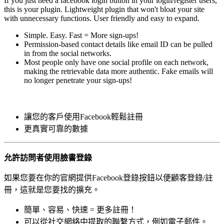
If you just need a facebook login button in your login/register users,
this is your plugin. Lightweight plugin that won't bloat your site
with unnecessary functions. User friendly and easy to expand.
Simple. Easy. Fast = More sign-ups!
Permission-based contact details like email ID can be pulled
in from the social networks.
Most people only have one social profile on each network,
making the retrievable data more authentic. Fake emails will
no longer penetrate your sign-ups!
讓您的客戶使用Facebook輕鬆註冊
更真實可靠的數據
允許訪問者使用臉書登錄
如果您要在你的官網提供Facebook登錄按鈕以便顧客登錄/註
冊，這就是您要找的擴充。
簡單、容易、快速 = 更多註冊！
可以從社交網絡中提取的聯繫方式，例如電子郵件。