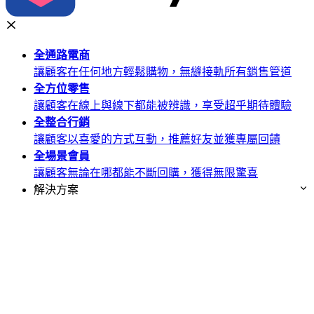
全通路
電商
讓顧客在任何地方輕鬆購物，無縫接軌所有銷售管道
全方位
零售
讓顧客在線上與線下都能被辨識，享受超乎期待體驗
全整合
行銷
讓顧客以喜愛的方式互動，推薦好友並獲專屬回饋
全場景
會員
讓顧客無論在哪都能不斷回購，獲得無限驚喜
解決方案