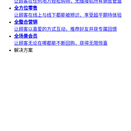
让顾客在任何地方轻松购物，无缝接轨所有销售管道
全方位
零售
让顾客在线上与线下都能被辨识，享受超乎期待体验
全整合
营销
让顾客以喜爱的方式互动，推荐好友并获专属回馈
全场景
会员
让顾客无论在哪都能不断回购，获得无限惊喜
解决方案