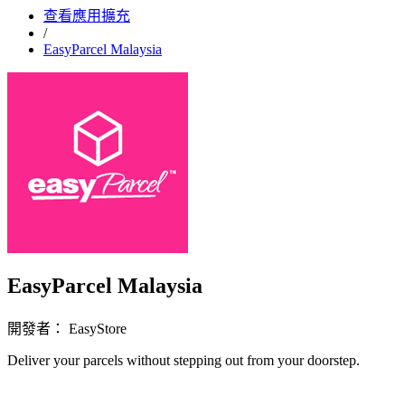
查看應用擴充
/
EasyParcel Malaysia
EasyParcel Malaysia
開發者： EasyStore
Deliver your parcels without stepping out from your doorstep.
立即安裝擴充