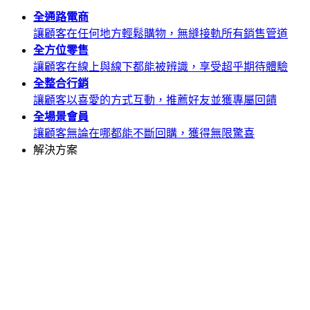
全通路
電商
讓顧客在任何地方輕鬆購物，無縫接軌所有銷售管道
全方位
零售
讓顧客在線上與線下都能被辨識，享受超乎期待體驗
全整合
行銷
讓顧客以喜愛的方式互動，推薦好友並獲專屬回饋
全場景
會員
讓顧客無論在哪都能不斷回購，獲得無限驚喜
解決方案