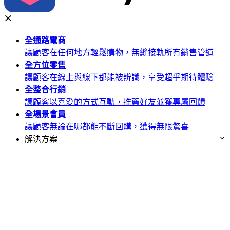
全通路
電商
讓顧客在任何地方輕鬆購物，無縫接軌所有銷售管道
全方位
零售
讓顧客在線上與線下都能被辨識，享受超乎期待體驗
全整合
行銷
讓顧客以喜愛的方式互動，推薦好友並獲專屬回饋
全場景
會員
讓顧客無論在哪都能不斷回購，獲得無限驚喜
解決方案