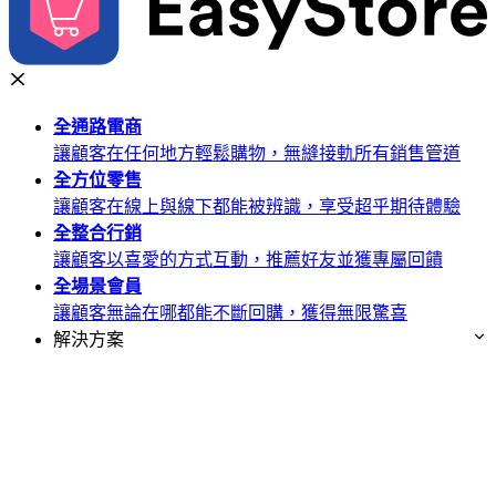
全通路
電商
讓顧客在任何地方輕鬆購物，無縫接軌所有銷售管道
全方位
零售
讓顧客在線上與線下都能被辨識，享受超乎期待體驗
全整合
行銷
讓顧客以喜愛的方式互動，推薦好友並獲專屬回饋
全場景
會員
讓顧客無論在哪都能不斷回購，獲得無限驚喜
解決方案