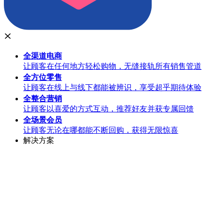
全渠道
电商
让顾客在任何地方轻松购物，无缝接轨所有销售管道
全方位
零售
让顾客在线上与线下都能被辨识，享受超乎期待体验
全整合
营销
让顾客以喜爱的方式互动，推荐好友并获专属回馈
全场景
会员
让顾客无论在哪都能不断回购，获得无限惊喜
解决方案