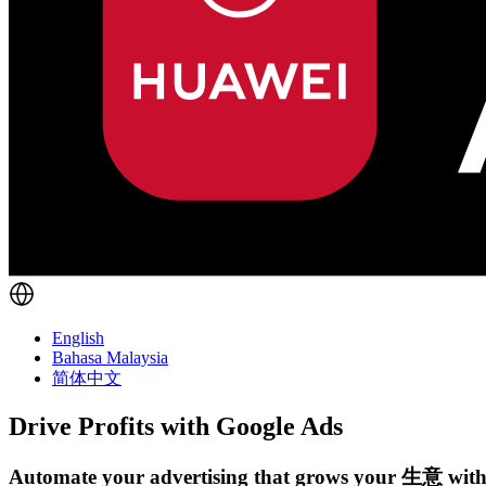
English
Bahasa Malaysia
简体中文
Drive Profits with
Google Ads
Automate your advertising that grows your 生意 with