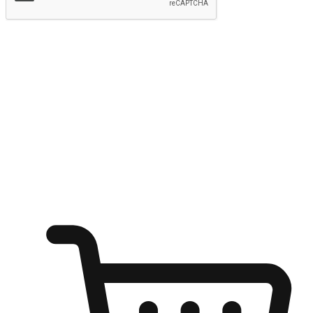
提交
随心所欲：让客户更轻易贴近您的品牌
无论是办公桌前的专注、沙发上的悠闲、还是在咖啡馆等待朋
友的片刻，让任何场景都能成为客户探索购物的瞬间。我们为
客户打造无缝的购物体验，让他们在任何场景都能轻松地贴近
自己喜欢的品牌，自由切换喜欢的购物方式，享受随时探索购
物的乐趣。