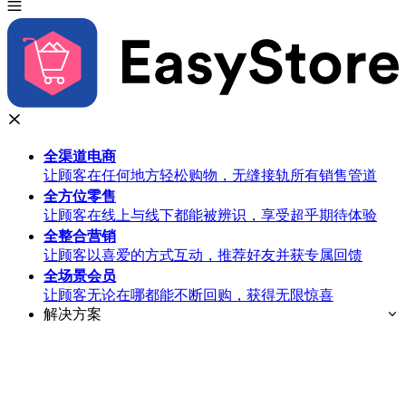
全渠道
电商
让顾客在任何地方轻松购物，无缝接轨所有销售管道
全方位
零售
让顾客在线上与线下都能被辨识，享受超乎期待体验
全整合
营销
让顾客以喜爱的方式互动，推荐好友并获专属回馈
全场景
会员
让顾客无论在哪都能不断回购，获得无限惊喜
解决方案