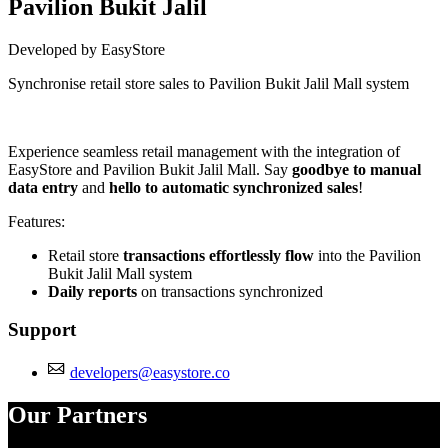
Pavilion Bukit Jalil
Developed by EasyStore
Synchronise retail store sales to Pavilion Bukit Jalil Mall system
Install this app
Experience seamless retail management with the integration of
EasyStore and Pavilion Bukit Jalil Mall. Say
goodbye to manual
data entry
and
hello to automatic synchronized sales
!
Features:
Retail store
transactions effortlessly flow
into the Pavilion
Bukit Jalil Mall system
Daily reports
on transactions synchronized
Support
developers@easystore.co
Our Partners