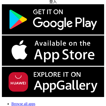
登入
Browse all apps