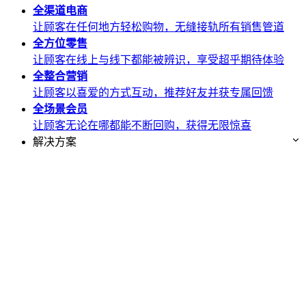
全渠道
电商
让顾客在任何地方轻松购物，无缝接轨所有销售管道
全方位
零售
让顾客在线上与线下都能被辨识，享受超乎期待体验
全整合
营销
让顾客以喜爱的方式互动，推荐好友并获专属回馈
全场景
会员
让顾客无论在哪都能不断回购，获得无限惊喜
解决方案