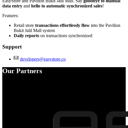
EasyStore and Pavilion Bukit Jalil Mall. Say
goodbye to manual
data entry
and
hello to automatic synchronized sales
!
Features:
Retail store
transactions effortlessly flow
into the Pavilion
Bukit Jalil Mall system
Daily reports
on transactions synchronized
Support
developers@easystore.co
Our Partners