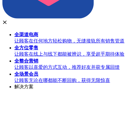
全渠道
电商
让顾客在任何地方轻松购物，无缝接轨所有销售管道
全方位
零售
让顾客在线上与线下都能被辨识，享受超乎期待体验
全整合
营销
让顾客以喜爱的方式互动，推荐好友并获专属回馈
全场景
会员
让顾客无论在哪都能不断回购，获得无限惊喜
解决方案