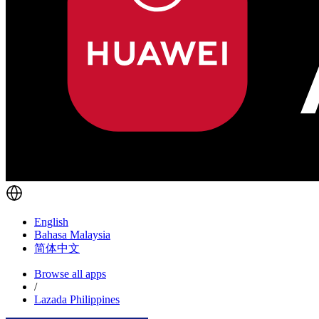
English
Bahasa Malaysia
简体中文
Browse all apps
/
Lazada Philippines