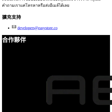
คำถามเราแค่โทรหาหรือส่งอีเมล์ได้เลย
擴充支持
developers@easystore.co
合作夥伴