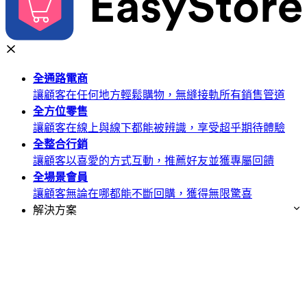
全通路
電商
讓顧客在任何地方輕鬆購物，無縫接軌所有銷售管道
全方位
零售
讓顧客在線上與線下都能被辨識，享受超乎期待體驗
全整合
行銷
讓顧客以喜愛的方式互動，推薦好友並獲專屬回饋
全場景
會員
讓顧客無論在哪都能不斷回購，獲得無限驚喜
解決方案