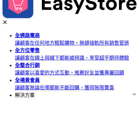
全通路
電商
讓顧客在任何地方輕鬆購物，無縫接軌所有銷售管道
全方位
零售
讓顧客在線上與線下都能被辨識，享受超乎期待體驗
全整合
行銷
讓顧客以喜愛的方式互動，推薦好友並獲專屬回饋
全場景
會員
讓顧客無論在哪都能不斷回購，獲得無限驚喜
解決方案