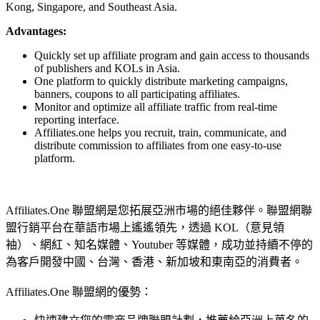
Kong, Singapore, and Southeast Asia.
Advantages:
Quickly set up affiliate program and gain access to thousands
of publishers and KOLs in Asia.
One platform to quickly distribute marketing campaigns,
banners, coupons to all participating affiliates.
Monitor and optimize all affiliate traffic from real-time
reporting interface.
Affiliates.one helps you recruit, train, communicate, and
distribute commission to affiliates from one easy-to-use
platform.
Affiliates.One 聯盟網是您拓展亞洲市場的絕佳夥伴。聯盟網聯
盟行銷平台在華語市場上遙遙領先，透過 KOL（意見領
袖）、網紅、知名媒體、Youtuber 等媒體，成功並持續不停的
為客戶開發中國、台灣、香港、新加坡和東南亞的消費者。
Affiliates.One 聯盟網的優勢：