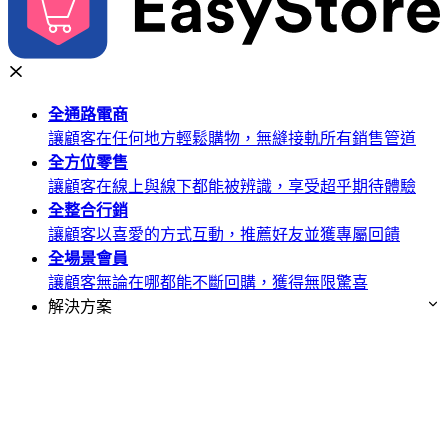
全通路
電商
讓顧客在任何地方輕鬆購物，無縫接軌所有銷售管道
全方位
零售
讓顧客在線上與線下都能被辨識，享受超乎期待體驗
全整合
行銷
讓顧客以喜愛的方式互動，推薦好友並獲專屬回饋
全場景
會員
讓顧客無論在哪都能不斷回購，獲得無限驚喜
解決方案