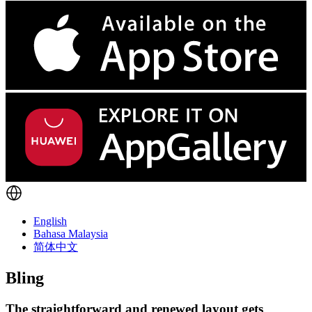
English
Bahasa Malaysia
简体中文
Bling
The straightforward and renewed layout gets