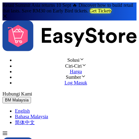
Retail Summit Asia returns 10 Sept 🔥 Discover how to build retail
that lasts. Save RM30 on Early Bird tickets.
Get Tickets
Solusi
Ciri-Ciri
Harga
Sumber
Log Masuk
Hubungi Kami
Cuba Percuma
BM
Malaysia
English
Bahasa Malaysia
简体中文