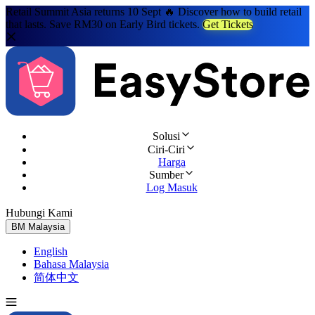
Retail Summit Asia returns 10 Sept 🔥 Discover how to build retail
that lasts. Save RM30 on Early Bird tickets.
Get Tickets
Solusi
Ciri-Ciri
Harga
Sumber
Log Masuk
Hubungi Kami
Cuba Percuma
BM
Malaysia
English
Bahasa Malaysia
简体中文