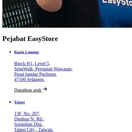
Pejabat EasyStore
Kuala Lumpur
Block H1, Level 5,
SetiaWalk, Persiaran Wawasan,
Pusat bandar Puchong,
47100 Selangor.
Dapatkan arah
Taipei
13F, No. 207,
Dunhua N. Rd.,
Songshan Dist.,
Taipei City , Taiwan.