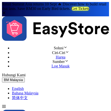
Retail Summit Asia returns 10 Sept 🔥 Discover how to build retail
that lasts. Save RM30 on Early Bird tickets.
Get Tickets
Solusi
Ciri-Ciri
Harga
Sumber
Log Masuk
Hubungi Kami
Cuba Percuma
BM
Malaysia
English
Bahasa Malaysia
简体中文