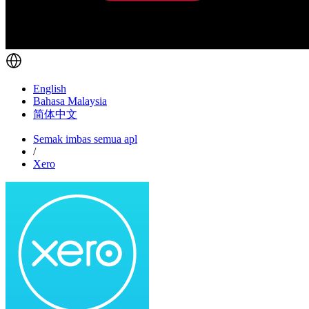
English
Bahasa Malaysia
简体中文
Semak imbas semua apl
/
Xero