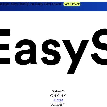
at lasts. Save RM30 on Early Bird tickets.
Get Tickets
Solusi
Ciri-Ciri
Harga
Sumber