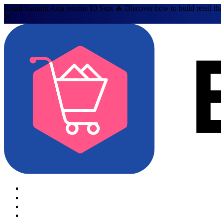
Retail Summit Asia returns 10 Sept 🔥 Discover how to build retail th