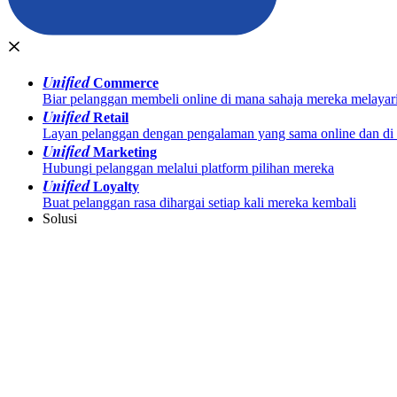
Unified
Commerce
Biar pelanggan membeli online di mana sahaja mereka melayar
Unified
Retail
Layan pelanggan dengan pengalaman yang sama online dan di k
Unified
Marketing
Hubungi pelanggan melalui platform pilihan mereka
Unified
Loyalty
Buat pelanggan rasa dihargai setiap kali mereka kembali
Solusi