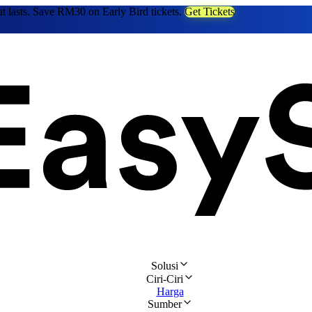
at lasts. Save RM30 on Early Bird tickets.
Get Tickets
Solusi
Ciri-Ciri
Harga
Sumber