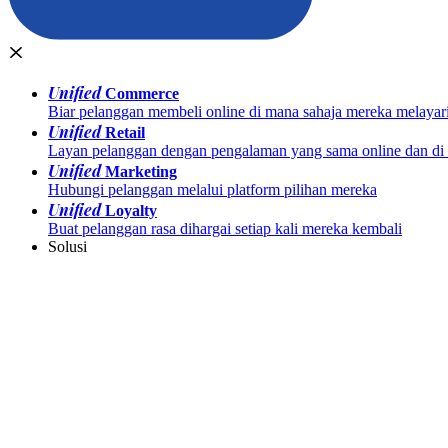
Unified
Commerce
Biar pelanggan membeli online di mana sahaja mereka melayar
Unified
Retail
Layan pelanggan dengan pengalaman yang sama online dan di k
Unified
Marketing
Hubungi pelanggan melalui platform pilihan mereka
Unified
Loyalty
Buat pelanggan rasa dihargai setiap kali mereka kembali
Solusi