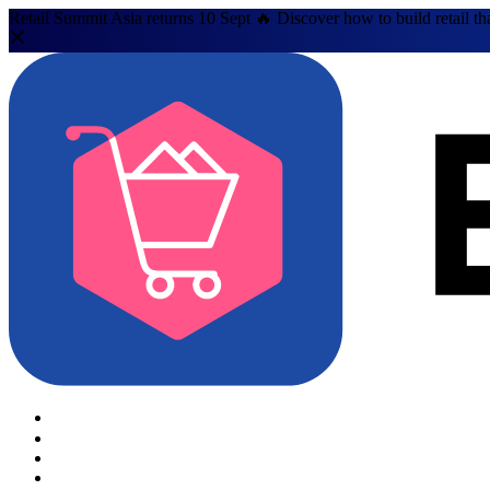
Retail Summit Asia returns 10 Sept 🔥 Discover how to build retail th