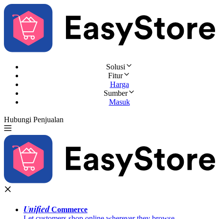
Solusi
Fitur
Harga
Sumber
Masuk
Hubungi Penjualan
Coba Gratis
Unified
Commerce
Let customers shop online wherever they browse