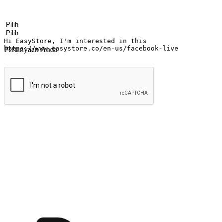
Nama
Nama perusahaan
Alamat surel
Nomor ponsel
Industri bisnis
Toko Fisik
Pertanyaan Anda
kirim
Menyinari kegembiraan membeli-belah di
Ubah setiap saat menjadi peluang untuk penemuan, sama ada dari me
berbelanja dari mana-mana dan berbelanja melalui laman web atau apl