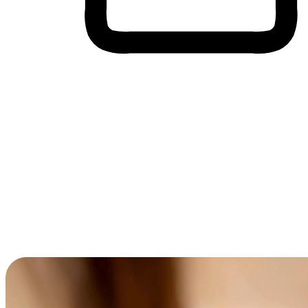
Membeli-Belah Lintas Peranti