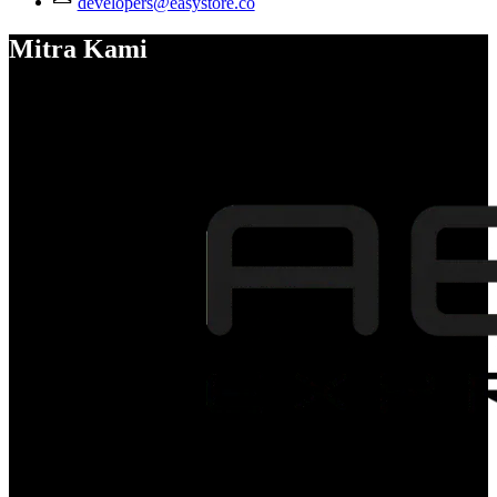
developers@easystore.co
Mitra Kami