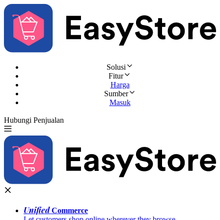
Solusi
Fitur
Harga
Sumber
Masuk
Hubungi Penjualan
Coba Gratis
Unified
Commerce
Let customers shop online wherever they browse