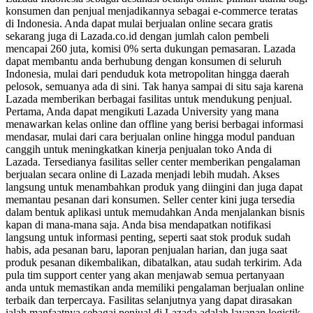
konsumen dan penjual menjadikannya sebagai e-commerce teratas
di Indonesia. Anda dapat mulai berjualan online secara gratis
sekarang juga di Lazada.co.id dengan jumlah calon pembeli
mencapai 260 juta, komisi 0% serta dukungan pemasaran. Lazada
dapat membantu anda berhubung dengan konsumen di seluruh
Indonesia, mulai dari penduduk kota metropolitan hingga daerah
pelosok, semuanya ada di sini. Tak hanya sampai di situ saja karena
Lazada memberikan berbagai fasilitas untuk mendukung penjual.
Pertama, Anda dapat mengikuti Lazada University yang mana
menawarkan kelas online dan offline yang berisi berbagai informasi
mendasar, mulai dari cara berjualan online hingga modul panduan
canggih untuk meningkatkan kinerja penjualan toko Anda di
Lazada. Tersedianya fasilitas seller center memberikan pengalaman
berjualan secara online di Lazada menjadi lebih mudah. Akses
langsung untuk menambahkan produk yang diingini dan juga dapat
memantau pesanan dari konsumen. Seller center kini juga tersedia
dalam bentuk aplikasi untuk memudahkan Anda menjalankan bisnis
kapan di mana-mana saja. Anda bisa mendapatkan notifikasi
langsung untuk informasi penting, seperti saat stok produk sudah
habis, ada pesanan baru, laporan penjualan harian, dan juga saat
produk pesanan dikembalikan, dibatalkan, atau sudah terkirim. Ada
pula tim support center yang akan menjawab semua pertanyaan
anda untuk memastikan anda memiliki pengalaman berjualan online
terbaik dan terpercaya. Fasilitas selanjutnya yang dapat dirasakan
ialah manfaatnya sebagai penjual di Lazada adalah layanan logistik