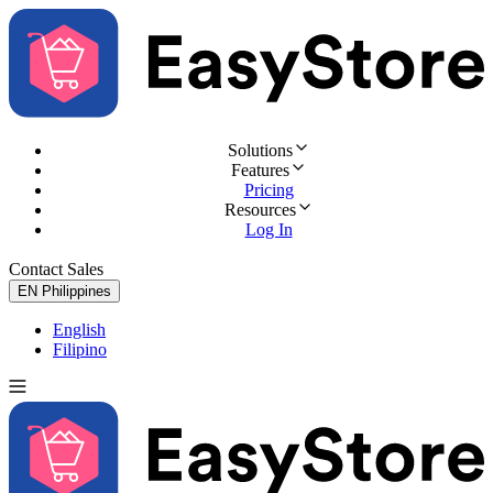
Solutions
Features
Pricing
Resources
Log In
Contact Sales
Try for Free
EN
Philippines
English
Filipino