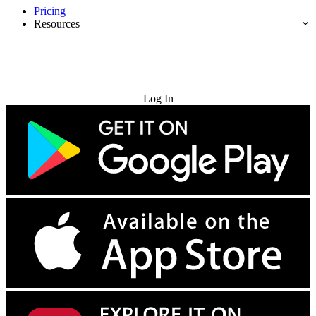
Pricing
Resources
Try for Free
Log In