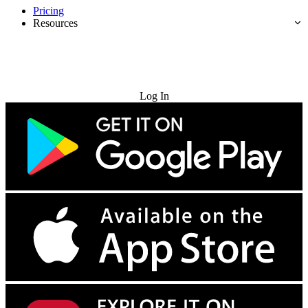
Pricing
Resources
Try for Free
Log In