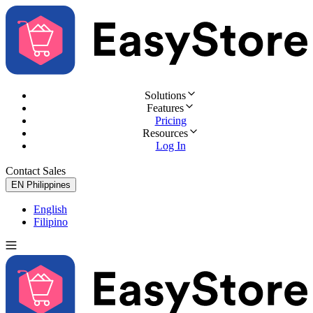
Solutions
Features
Pricing
Resources
Log In
Contact Sales
Try for Free
EN
Philippines
English
Filipino