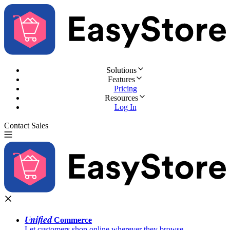
Solutions
Features
Pricing
Resources
Log In
Contact Sales
Try for Free
Unified
Commerce
Let customers shop online wherever they browse