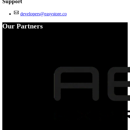
Support
developers@easystore.co
Our Partners