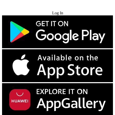
Try for Free
Log In