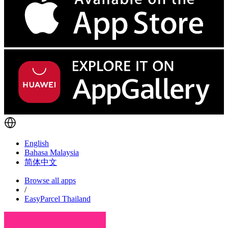
English
Bahasa Malaysia
简体中文
Browse all apps
/
EasyParcel Thailand