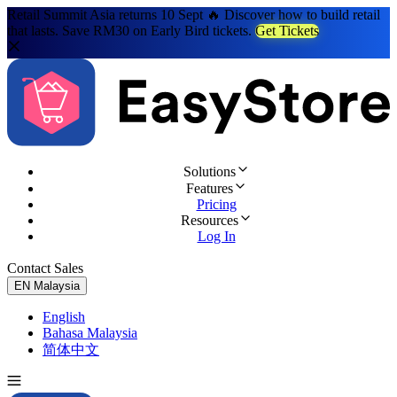
Retail Summit Asia returns 10 Sept 🔥 Discover how to build retail
that lasts. Save RM30 on Early Bird tickets.
Get Tickets
Solutions
Features
Pricing
Resources
Log In
Contact Sales
Try for Free
EN
Malaysia
English
Bahasa Malaysia
简体中文