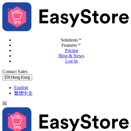
Solutions
Features
Pricing
Blog & News
Log In
Contact Sales
Try for Free
EN
Hong Kong
English
繁體中文