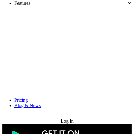
Features
Pricing
Blog & News
Try for Free
Log In