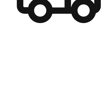
自選運送方式
顧客可以根據喜好選擇取貨日期和時間，並搭配到店自取、
商取貨或是宅配到府，達到高便捷及個人化的服務。