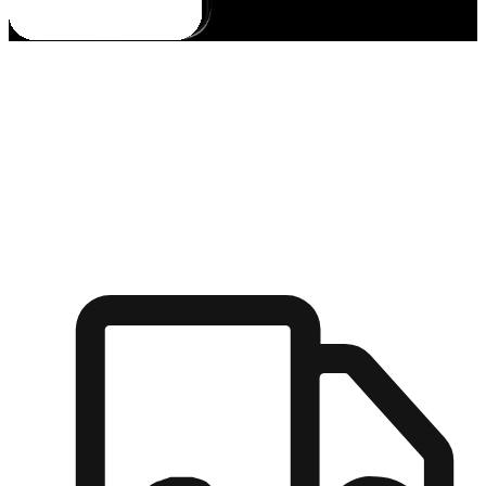
多元彈性物流
無論宅配到家或是到店自取，都能滿足顧客的需求，物流的靈
活度可成為購物決策的關鍵因素。