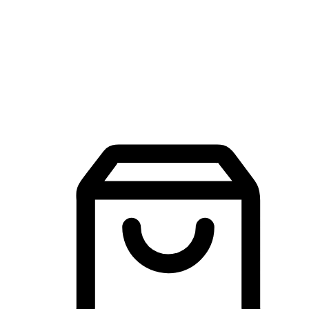
品牌探索
建立線上品牌官網，讓顧客能夠透過搜尋引擎查詢並進行更
入的互動。