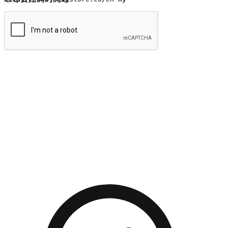
提交
流暢的購物旅程
讓顧客無論是透過手機、網頁或是應用程式都能盡情享受購
物。當他們使用不同介面卻擁有一致性的體驗時，能有效提升
對您品牌的好感度。