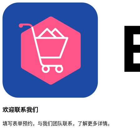
欢迎联系我们
填写表单预约，与我们团队联系，了解更多详情。