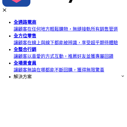
全通路
電商
讓顧客在任何地方輕鬆購物，無縫接軌所有銷售管道
全方位
零售
讓顧客在線上與線下都能被辨識，享受超乎期待體驗
全整合
行銷
讓顧客以喜愛的方式互動，推薦好友並獲專屬回饋
全場景
會員
讓顧客無論在哪都能不斷回購，獲得無限驚喜
解決方案