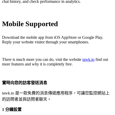
chat history, and check performance in analytics.
Mobile Supported
Download the mobile app from iOS AppStore or Google Play.
Reply your website visitor through your smartphones.
There is much more you can do, visit the website
tawk.to
find out
more features and why it is completely free.
實時向您的訪客發送消息
tawk.to 是一款免費的消息傳遞應用程序，可讓您監控網站上
的訪問者並與訪問者聊天。
1 分鐘設置