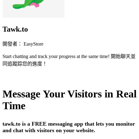
Tawk.to
開發者： EasyStore
Start chatting and track your progress at the same time! 開始聊天並
同追蹤踪您的進度！
立即安裝擴充
Message Your Visitors in Real
Time
tawk.to is a
FREE
messaging app that lets you
monitor
and
chat
with
visitors
on your website.