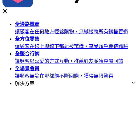
全通路
電商
讓顧客在任何地方輕鬆購物，無縫接軌所有銷售管道
全方位
零售
讓顧客在線上與線下都能被辨識，享受超乎期待體驗
全整合
行銷
讓顧客以喜愛的方式互動，推薦好友並獲專屬回饋
全場景
會員
讓顧客無論在哪都能不斷回購，獲得無限驚喜
解決方案