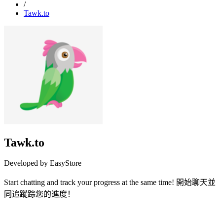
/
Tawk.to
Tawk.to
Developed by EasyStore
Start chatting and track your progress at the same time! 開始聊天並
同追蹤踪您的進度！
Install this app