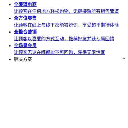
全渠道
电商
让顾客在任何地方轻松购物，无缝接轨所有销售管道
全方位
零售
让顾客在线上与线下都能被辨识，享受超乎期待体验
全整合
营销
让顾客以喜爱的方式互动，推荐好友并获专属回馈
全场景
会员
让顾客无论在哪都能不断回购，获得无限惊喜
解决方案