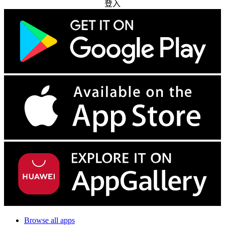
登入
Browse all apps