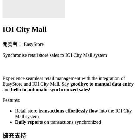
IOI City Mall
開發者： EasyStore
Synchronise retail store sales to IOI City Mall system
立即安裝擴充
Experience seamless retail management with the integration of
EasyStore and IOI City Mall. Say
goodbye to manual data entry
and
hello to automatic synchronized sales
!
Features:
Retail store
transactions effortlessly flow
into the IOI City
Mall system
Daily reports
on transactions synchronized
擴充支持