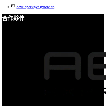
developers@easystore.co
合作夥伴