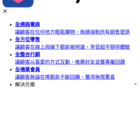
全通路
電商
讓顧客在任何地方輕鬆購物，無縫接軌所有銷售管道
全方位
零售
讓顧客在線上與線下都能被辨識，享受超乎期待體驗
全整合
行銷
讓顧客以喜愛的方式互動，推薦好友並獲專屬回饋
全場景
會員
讓顧客無論在哪都能不斷回購，獲得無限驚喜
解決方案