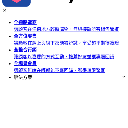
全通路
電商
讓顧客在任何地方輕鬆購物，無縫接軌所有銷售管道
全方位
零售
讓顧客在線上與線下都能被辨識，享受超乎期待體驗
全整合
行銷
讓顧客以喜愛的方式互動，推薦好友並獲專屬回饋
全場景
會員
讓顧客無論在哪都能不斷回購，獲得無限驚喜
解決方案