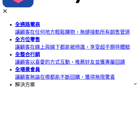
全通路
電商
讓顧客在任何地方輕鬆購物，無縫接軌所有銷售管道
全方位
零售
讓顧客在線上與線下都能被辨識，享受超乎期待體驗
全整合
行銷
讓顧客以喜愛的方式互動，推薦好友並獲專屬回饋
全場景
會員
讓顧客無論在哪都能不斷回購，獲得無限驚喜
解決方案