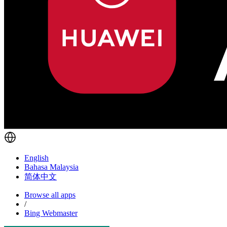
English
Bahasa Malaysia
简体中文
Browse all apps
/
Bing Webmaster