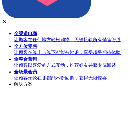
全渠道
电商
让顾客在任何地方轻松购物，无缝接轨所有销售管道
全方位
零售
让顾客在线上与线下都能被辨识，享受超乎期待体验
全整合
营销
让顾客以喜爱的方式互动，推荐好友并获专属回馈
全场景
会员
让顾客无论在哪都能不断回购，获得无限惊喜
解决方案