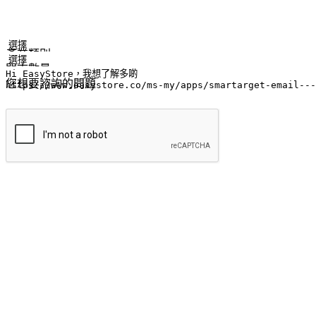
姓名
公司/品牌
電子郵件
手機號碼
產業類別
門市數量
您想要諮詢的問題
提交
流暢的購物旅程
讓顧客無論是透過手機、網頁或是應用程式都能盡情享受購物