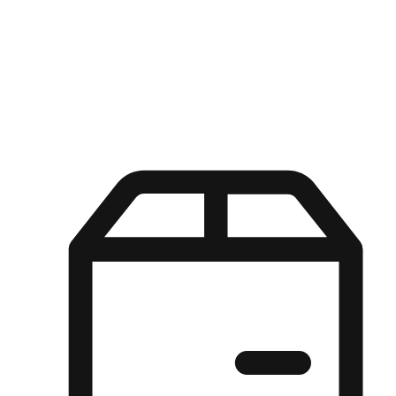
Kuasa pilihan di tangan pelanggan anda dengan pengalaman yang
disesuaikan. Dari fleksibiliti "Beli Dalam Talian, Ambil Di Kedai"
hingga kemudahan "Beli Di Kedai, Hantar Ke Rumah", kami
memastikan setiap aspek pengalaman membeli-belah disesuaikan
untuk memenuhi keperluan mereka.