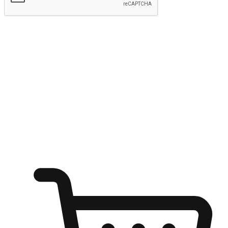
kirim
Menyinari kegembiraan membeli-belah
di mana sahaja
Ubah setiap saat menjadi peluang untuk penemuan, sama ada dari
meja pejabat, keselesaan sofa, ataupun semasa menunggu kawan di
kedai kopi. Berikan pelanggan kebebasan untuk menjelajah
keinginan berbelanja dari mana-mana dan berbelanja melalui laman
web atau aplikasi mudah alih.