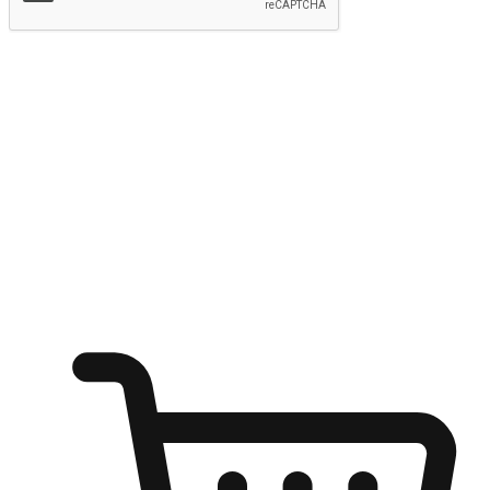
提交
随心所欲：让客户更轻易贴近您的品牌
无论是办公桌前的专注、沙发上的悠闲、还是在咖啡馆等待朋
友的片刻，让任何场景都能成为客户探索购物的瞬间。我们为
客户打造无缝的购物体验，让他们在任何场景都能轻松地贴近
自己喜欢的品牌，自由切换喜欢的购物方式，享受随时探索购
物的乐趣。