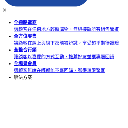
全通路
電商
讓顧客在任何地方輕鬆購物，無縫接軌所有銷售管道
全方位
零售
讓顧客在線上與線下都能被辨識，享受超乎期待體驗
全整合
行銷
讓顧客以喜愛的方式互動，推薦好友並獲專屬回饋
全場景
會員
讓顧客無論在哪都能不斷回購，獲得無限驚喜
解決方案