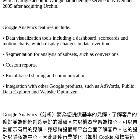
with a
Google
account. Google launched the service in November
2005 after acquiring Urchin.
Google Analytics features include:
• Data visualization tools including a dashboard, scorecards and
motion charts, which display changes in data over time.
• Segmentation for analysis of subsets, such as conversions.
• Custom reports.
• Email-based sharing and communication.
• Integration with other Google products, such as AdWords, Public
Data Explorer and Website Optimizer.
Google Analytics（分析）將為您提供基本的見解，了解客戶的
偏好並為他們創造更好的體驗。它以機器學習為核心，可以自
動顯示有用的見解，讓您跨設備和平台全面了解客戶。它的設
計以隱私為中心，因此即使行業變化（如對 Cookie 和標識符