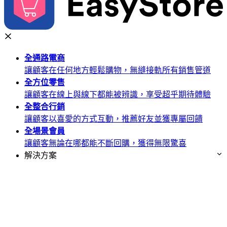
全通路
電商
讓顧客在任何地方輕鬆購物，無縫接軌所有銷售管道
全方位
零售
讓顧客在線上與線下都能被辨識，享受超乎期待體驗
全整合
行銷
讓顧客以喜愛的方式互動，推薦好友並獲專屬回饋
全場景
會員
讓顧客無論在哪都能不斷回購，獲得無限驚喜
解決方案