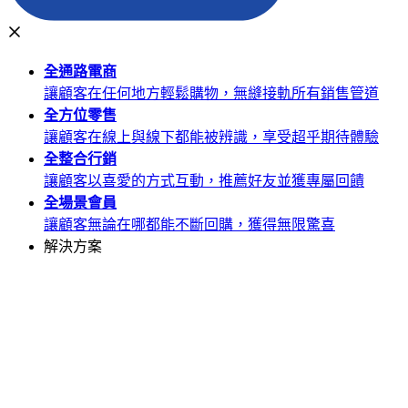
全通路
電商
讓顧客在任何地方輕鬆購物，無縫接軌所有銷售管道
全方位
零售
讓顧客在線上與線下都能被辨識，享受超乎期待體驗
全整合
行銷
讓顧客以喜愛的方式互動，推薦好友並獲專屬回饋
全場景
會員
讓顧客無論在哪都能不斷回購，獲得無限驚喜
解決方案