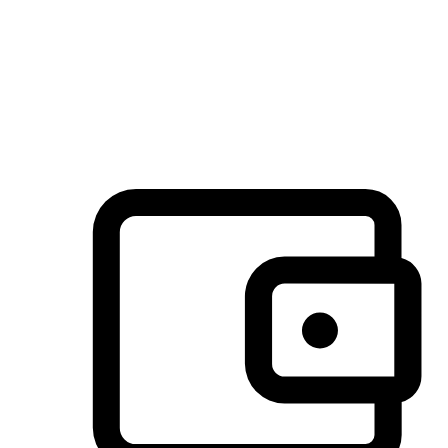
许多客户喜欢送货到家的便捷性和期待感，而有些客户则偏
于选择自取服务，以节省运费或更好地配合时间安排。对这
消费行为的重视，能够显著提升客户的满意度。