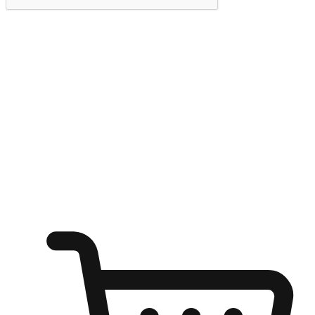
提交
随心所欲：让客户更轻易贴近您的品牌
无论是办公桌前的专注、沙发上的悠闲、还是在咖啡馆等待朋
友的片刻，让任何场景都能成为客户探索购物的瞬间。我们为
客户打造无缝的购物体验，让他们在任何场景都能轻松地贴近
自己喜欢的品牌，自由切换喜欢的购物方式，享受随时探索购
物的乐趣。