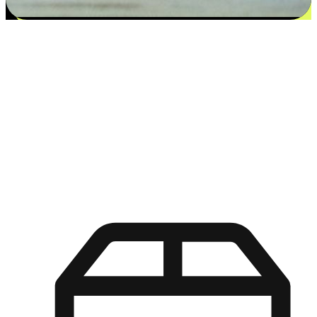
更多选择：从付款到收货让客户更满意
EasyStore尊重客户的各别情况和个性化需求，提供更得多选择
权给您的客户。无论是灵活的“在线购买，店内取货”，还是便
利的“店内购买，送货上门”，都能确保客户购物旅程的每一个
环节，可以适应他们的生活方式需求，帮助您的品牌在市场中
脱颖而出。