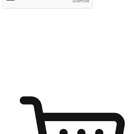
提交
随心所欲：让客户更轻易贴近您的品牌
无论是办公桌前的专注、沙发上的悠闲、还是在咖啡馆等待朋
友的片刻，让任何场景都能成为客户探索购物的瞬间。我们为
客户打造无缝的购物体验，让他们在任何场景都能轻松地贴近
自己喜欢的品牌，自由切换喜欢的购物方式，享受随时探索购
物的乐趣。