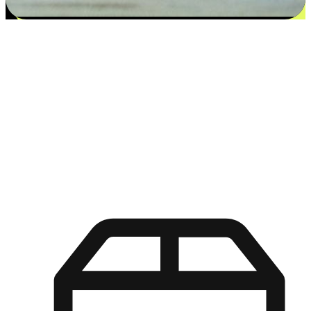
更多选择：从付款到收货让客户更满意
EasyStore尊重客户的各别情况和个性化需求，提供更得多选择
权给您的客户。无论是灵活的“在线购买，店内取货”，还是便
利的“店内购买，送货上门”，都能确保客户购物旅程的每一个
环节，可以适应他们的生活方式需求，帮助您的品牌在市场中
脱颖而出。