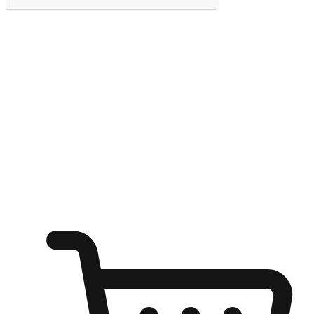
提交
随心所欲：让客户更轻易贴近您的品牌
无论是办公桌前的专注、沙发上的悠闲、还是在咖啡馆等待朋
友的片刻，让任何场景都能成为客户探索购物的瞬间。我们为
客户打造无缝的购物体验，让他们在任何场景都能轻松地贴近
自己喜欢的品牌，自由切换喜欢的购物方式，享受随时探索购
物的乐趣。