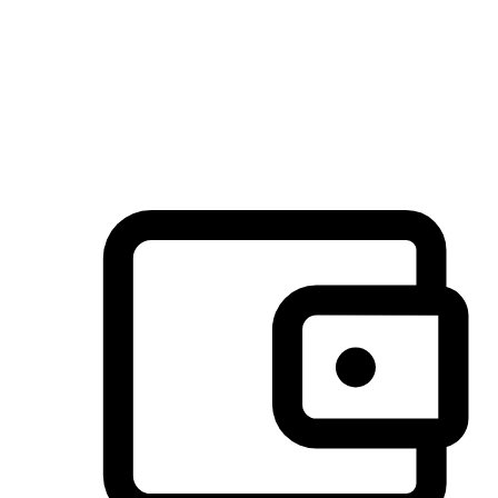
许多客户喜欢送货到家的便捷性和期待感，而有些客户则偏
于选择自取服务，以节省运费或更好地配合时间安排。对这
消费行为的重视，能够显著提升客户的满意度。