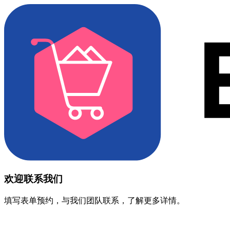
欢迎联系我们
填写表单预约，与我们团队联系，了解更多详情。