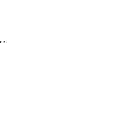
友的片刻，让任何场景都能成为客户探索购物的瞬间。我们为客
乐趣。