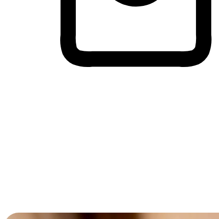
跨设备的购物体验