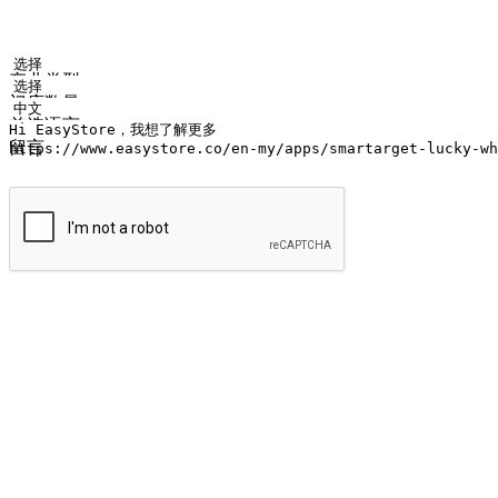
您的姓名
公司名称
电邮地址
联络号码
产业类型
门店数量
首选语言
留言
提交
随心所欲：让客户更轻易贴近您的品牌
无论是办公桌前的专注、沙发上的悠闲、还是在咖啡馆等待朋
喜欢的品牌，自由切换喜欢的购物方式，享受随时探索购物的