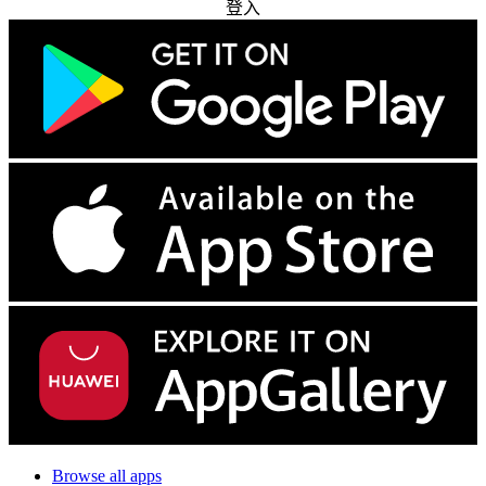
登入
Browse all apps