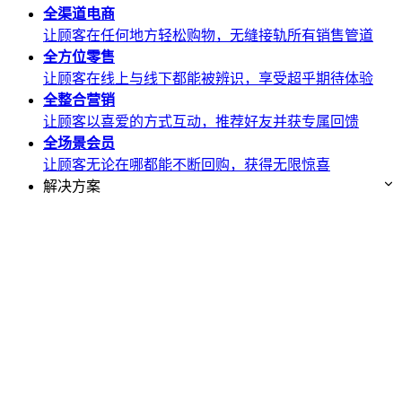
全渠道
电商
让顾客在任何地方轻松购物，无缝接轨所有销售管道
全方位
零售
让顾客在线上与线下都能被辨识，享受超乎期待体验
全整合
营销
让顾客以喜爱的方式互动，推荐好友并获专属回馈
全场景
会员
让顾客无论在哪都能不断回购，获得无限惊喜
解决方案