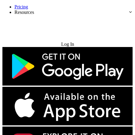
Pricing
Resources
Try for Free
Log In