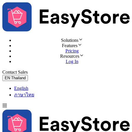
Solutions
Features
Pricing
Resources
Log In
Contact Sales
Try for Free
EN
Thailand
English
ภาษาไทย