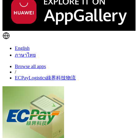
English
ภาษาไทย
Browse all apps
/
ECPayLogistics綠界科技物流