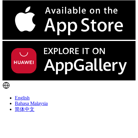
English
Bahasa Malaysia
简体中文
Tunaikan pesanan anda
seperti yang anda
suka