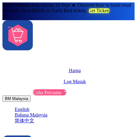
Retail Summit Asia returns 10 Sept 🔥 Discover how to build retail
that lasts. Save RM30 on Early Bird tickets.
Get Tickets
Solusi
Ciri-Ciri
Harga
Sumber
Log Masuk
Hubungi Kami
Cuba Percuma
BM
Malaysia
English
Bahasa Malaysia
简体中文